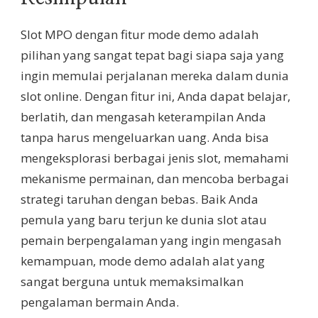
Slot MPO dengan fitur mode demo adalah
pilihan yang sangat tepat bagi siapa saja yang
ingin memulai perjalanan mereka dalam dunia
slot online. Dengan fitur ini, Anda dapat belajar,
berlatih, dan mengasah keterampilan Anda
tanpa harus mengeluarkan uang. Anda bisa
mengeksplorasi berbagai jenis slot, memahami
mekanisme permainan, dan mencoba berbagai
strategi taruhan dengan bebas. Baik Anda
pemula yang baru terjun ke dunia slot atau
pemain berpengalaman yang ingin mengasah
kemampuan, mode demo adalah alat yang
sangat berguna untuk memaksimalkan
pengalaman bermain Anda.