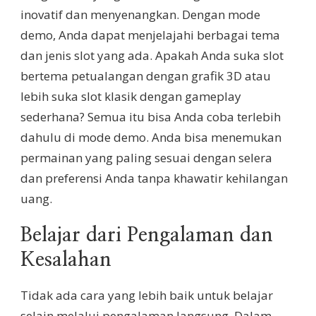
inovatif dan menyenangkan. Dengan mode
demo, Anda dapat menjelajahi berbagai tema
dan jenis slot yang ada. Apakah Anda suka slot
bertema petualangan dengan grafik 3D atau
lebih suka slot klasik dengan gameplay
sederhana? Semua itu bisa Anda coba terlebih
dahulu di mode demo. Anda bisa menemukan
permainan yang paling sesuai dengan selera
dan preferensi Anda tanpa khawatir kehilangan
uang.
Belajar dari Pengalaman dan
Kesalahan
Tidak ada cara yang lebih baik untuk belajar
selain melalui pengalaman langsung. Dalam