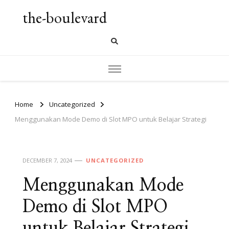
the-boulevard
Home
Uncategorized
Menggunakan Mode Demo di Slot MPO untuk Belajar Strategi
DECEMBER 7, 2024
UNCATEGORIZED
Menggunakan Mode
Demo di Slot MPO
untuk Belajar Strategi