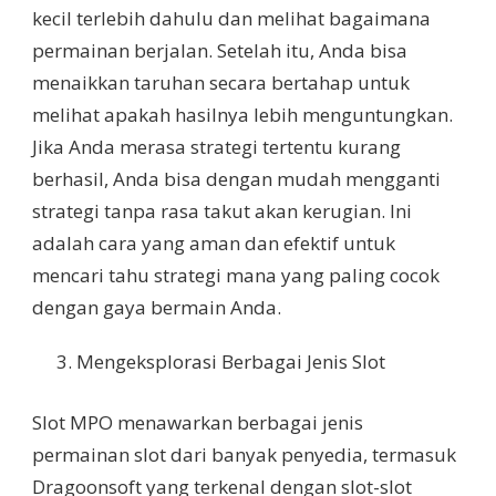
kecil terlebih dahulu dan melihat bagaimana
permainan berjalan. Setelah itu, Anda bisa
menaikkan taruhan secara bertahap untuk
melihat apakah hasilnya lebih menguntungkan.
Jika Anda merasa strategi tertentu kurang
berhasil, Anda bisa dengan mudah mengganti
strategi tanpa rasa takut akan kerugian. Ini
adalah cara yang aman dan efektif untuk
mencari tahu strategi mana yang paling cocok
dengan gaya bermain Anda.
Mengeksplorasi Berbagai Jenis Slot
Slot MPO menawarkan berbagai jenis
permainan slot dari banyak penyedia, termasuk
Dragoonsoft yang terkenal dengan slot-slot