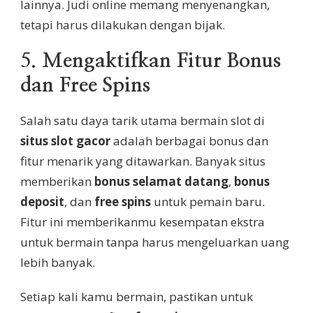
lainnya. Judi online memang menyenangkan,
tetapi harus dilakukan dengan bijak.
5.
Mengaktifkan Fitur Bonus
dan Free Spins
Salah satu daya tarik utama bermain slot di
situs slot gacor
adalah berbagai bonus dan
fitur menarik yang ditawarkan. Banyak situs
memberikan
bonus selamat datang
,
bonus
deposit
, dan
free spins
untuk pemain baru.
Fitur ini memberikanmu kesempatan ekstra
untuk bermain tanpa harus mengeluarkan uang
lebih banyak.
Setiap kali kamu bermain, pastikan untuk