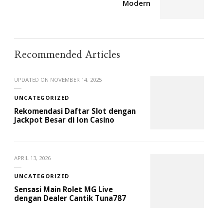
Modern
Recommended Articles
UPDATED ON
NOVEMBER 14, 2025
UNCATEGORIZED
Rekomendasi Daftar Slot dengan
Jackpot Besar di Ion Casino
APRIL 13, 2026
UNCATEGORIZED
Sensasi Main Rolet MG Live
dengan Dealer Cantik Tuna787