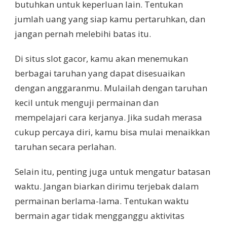
butuhkan untuk keperluan lain. Tentukan
jumlah uang yang siap kamu pertaruhkan, dan
jangan pernah melebihi batas itu.
Di situs slot gacor, kamu akan menemukan
berbagai taruhan yang dapat disesuaikan
dengan anggaranmu. Mulailah dengan taruhan
kecil untuk menguji permainan dan
mempelajari cara kerjanya. Jika sudah merasa
cukup percaya diri, kamu bisa mulai menaikkan
taruhan secara perlahan.
Selain itu, penting juga untuk mengatur batasan
waktu. Jangan biarkan dirimu terjebak dalam
permainan berlama-lama. Tentukan waktu
bermain agar tidak mengganggu aktivitas