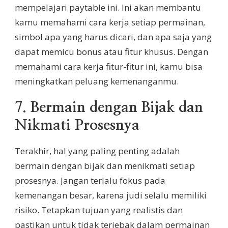
mempelajari paytable ini. Ini akan membantu
kamu memahami cara kerja setiap permainan,
simbol apa yang harus dicari, dan apa saja yang
dapat memicu bonus atau fitur khusus. Dengan
memahami cara kerja fitur-fitur ini, kamu bisa
meningkatkan peluang kemenanganmu.
7.
Bermain dengan Bijak dan
Nikmati Prosesnya
Terakhir, hal yang paling penting adalah
bermain dengan bijak dan menikmati setiap
prosesnya. Jangan terlalu fokus pada
kemenangan besar, karena judi selalu memiliki
risiko. Tetapkan tujuan yang realistis dan
pastikan untuk tidak terjebak dalam permainan