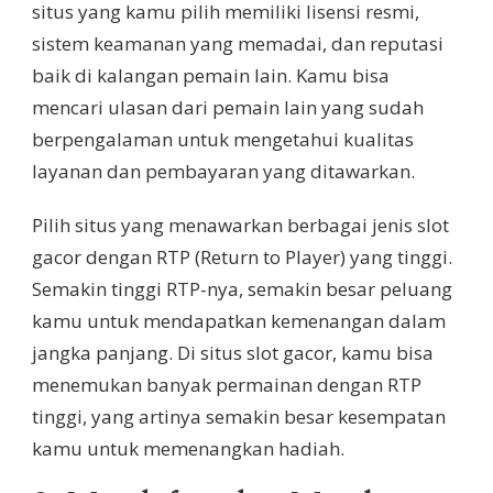
situs yang kamu pilih memiliki lisensi resmi,
sistem keamanan yang memadai, dan reputasi
baik di kalangan pemain lain. Kamu bisa
mencari ulasan dari pemain lain yang sudah
berpengalaman untuk mengetahui kualitas
layanan dan pembayaran yang ditawarkan.
Pilih situs yang menawarkan berbagai jenis slot
gacor dengan RTP (Return to Player) yang tinggi.
Semakin tinggi RTP-nya, semakin besar peluang
kamu untuk mendapatkan kemenangan dalam
jangka panjang. Di situs slot gacor, kamu bisa
menemukan banyak permainan dengan RTP
tinggi, yang artinya semakin besar kesempatan
kamu untuk memenangkan hadiah.