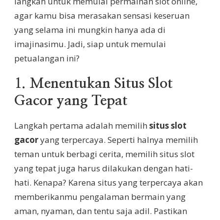
langkah untuk memulai permainan slot online,
agar kamu bisa merasakan sensasi keseruan
yang selama ini mungkin hanya ada di
imajinasimu. Jadi, siap untuk memulai
petualangan ini?
1.
Menentukan Situs Slot
Gacor yang Tepat
Langkah pertama adalah memilih
situs slot
gacor
yang terpercaya. Seperti halnya memilih
teman untuk berbagi cerita, memilih situs slot
yang tepat juga harus dilakukan dengan hati-
hati. Kenapa? Karena situs yang terpercaya akan
memberikanmu pengalaman bermain yang
aman, nyaman, dan tentu saja adil. Pastikan