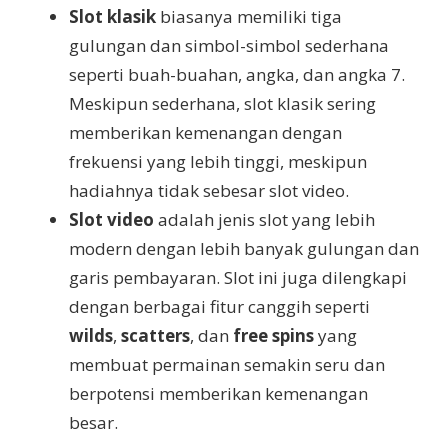
Slot klasik
biasanya memiliki tiga
gulungan dan simbol-simbol sederhana
seperti buah-buahan, angka, dan angka 7.
Meskipun sederhana, slot klasik sering
memberikan kemenangan dengan
frekuensi yang lebih tinggi, meskipun
hadiahnya tidak sebesar slot video.
Slot video
adalah jenis slot yang lebih
modern dengan lebih banyak gulungan dan
garis pembayaran. Slot ini juga dilengkapi
dengan berbagai fitur canggih seperti
wilds
,
scatters
, dan
free spins
yang
membuat permainan semakin seru dan
berpotensi memberikan kemenangan
besar.