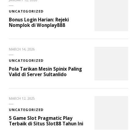
UNCATEGORIZED
Bonus Login Harian: Rejeki
Nomplok di Wonplay888
MARCH 14, 2026
UNCATEGORIZED
Pola Tarikan Mesin Spinix Paling
Valid di Server Sultanlido
MARCH 12, 2025
UNCATEGORIZED
5 Game Slot Pragmatic Play
Terbaik di Situs Slot88 Tahun Ini