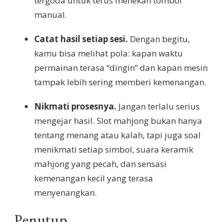
tergoda untuk terus menekan tombol
manual.
Catat hasil setiap sesi.
Dengan begitu,
kamu bisa melihat pola: kapan waktu
permainan terasa “dingin” dan kapan mesin
tampak lebih sering memberi kemenangan.
Nikmati prosesnya.
Jangan terlalu serius
mengejar hasil. Slot mahjong bukan hanya
tentang menang atau kalah, tapi juga soal
menikmati setiap simbol, suara keramik
mahjong yang pecah, dan sensasi
kemenangan kecil yang terasa
menyenangkan.
Penutup