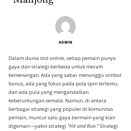
ADMIN
Dalam dunia slot online, setiap pemain punya
gaya dan strategi berbeda untuk meraih
kemenangan. Ada yang sabar menunggu simbol
bonus, ada yang fokus pada pola spin tertentu,
dan ada pula yang mengandalkan
keberuntungan semata. Namun, di antara
berbagai strategi yang populer di komunitas
pemain, muncul satu gaya bermain yang kian
digemari—yakni strategi
“Hit and Run.”
Strategi