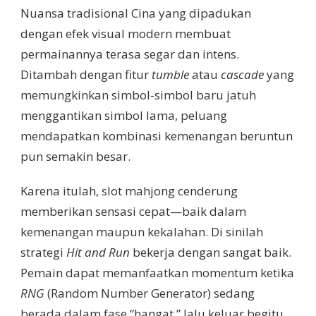
Nuansa tradisional Cina yang dipadukan
dengan efek visual modern membuat
permainannya terasa segar dan intens.
Ditambah dengan fitur
tumble
atau
cascade
yang
memungkinkan simbol-simbol baru jatuh
menggantikan simbol lama, peluang
mendapatkan kombinasi kemenangan beruntun
pun semakin besar.
Karena itulah, slot mahjong cenderung
memberikan sensasi cepat—baik dalam
kemenangan maupun kekalahan. Di sinilah
strategi
Hit and Run
bekerja dengan sangat baik.
Pemain dapat memanfaatkan momentum ketika
RNG
(Random Number Generator) sedang
berada dalam fase “hangat,” lalu keluar begitu