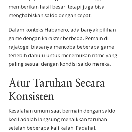
memberikan hasil besar, tetapi juga bisa
menghabiskan saldo dengan cepat.
Dalam konteks Habanero, ada banyak pilihan
game dengan karakter berbeda. Pemain di
rajatogel biasanya mencoba beberapa game
terlebih dahulu untuk menemukan ritme yang
paling sesuai dengan kondisi saldo mereka.
Atur Taruhan Secara
Konsisten
Kesalahan umum saat bermain dengan saldo
kecil adalah langsung menaikkan taruhan
setelah beberapa kali kalah. Padahal,