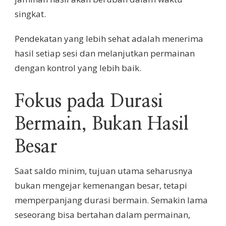
singkat.
Pendekatan yang lebih sehat adalah menerima
hasil setiap sesi dan melanjutkan permainan
dengan kontrol yang lebih baik.
Fokus pada Durasi
Bermain, Bukan Hasil
Besar
Saat saldo minim, tujuan utama seharusnya
bukan mengejar kemenangan besar, tetapi
memperpanjang durasi bermain. Semakin lama
seseorang bisa bertahan dalam permainan,