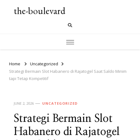
the-boulevard
Home
Uncategorized
Strategi Bermain Slot Habanero di Rajatogel Saat Saldo Minim
tapi Tetap Kompetitif
JUNE 2, 2026
UNCATEGORIZED
Strategi Bermain Slot
Habanero di Rajatogel