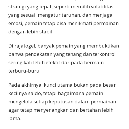
strategi yang tepat, seperti memilih volatilitas
yang sesuai, mengatur taruhan, dan menjaga
emosi, pemain tetap bisa menikmati permainan
dengan lebih stabil.
Di rajatogel, banyak pemain yang membuktikan
bahwa pendekatan yang tenang dan terkontrol
sering kali lebih efektif daripada bermain
terburu-buru.
Pada akhirnya, kunci utama bukan pada besar
kecilnya saldo, tetapi bagaimana pemain
mengelola setiap keputusan dalam permainan
agar tetap menyenangkan dan bertahan lebih
lama.