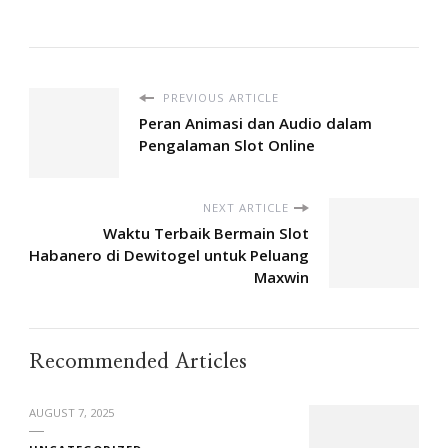
PREVIOUS ARTICLE
Peran Animasi dan Audio dalam
Pengalaman Slot Online
NEXT ARTICLE
Waktu Terbaik Bermain Slot
Habanero di Dewitogel untuk Peluang
Maxwin
Recommended Articles
AUGUST 7, 2025