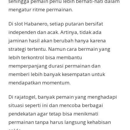
sehingga pemain perlu lebih berhati-hati dalam
mengatur ritme permainan.
Di slot Habanero, setiap putaran bersifat
independen dan acak. Artinya, tidak ada
jaminan hasil akan berubah hanya karena
strategi tertentu. Namun cara bermain yang
lebih terkontrol bisa membantu
memperpanjang durasi permainan dan
memberi lebih banyak kesempatan untuk
mendapatkan momentum.
Di rajatogel, banyak pemain yang menghadapi
situasi seperti ini dan mencoba berbagai
pendekatan agar tetap bisa menikmati
permainan tanpa harus langsung kehabisan