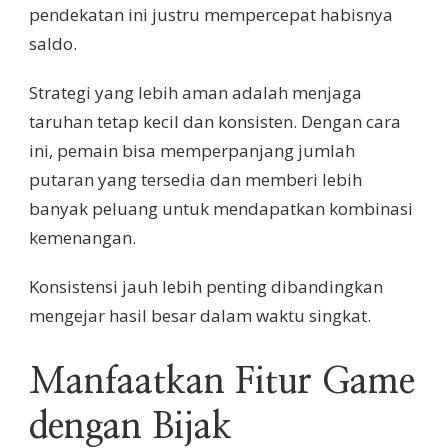
pendekatan ini justru mempercepat habisnya
saldo.
Strategi yang lebih aman adalah menjaga
taruhan tetap kecil dan konsisten. Dengan cara
ini, pemain bisa memperpanjang jumlah
putaran yang tersedia dan memberi lebih
banyak peluang untuk mendapatkan kombinasi
kemenangan.
Konsistensi jauh lebih penting dibandingkan
mengejar hasil besar dalam waktu singkat.
Manfaatkan Fitur Game
dengan Bijak