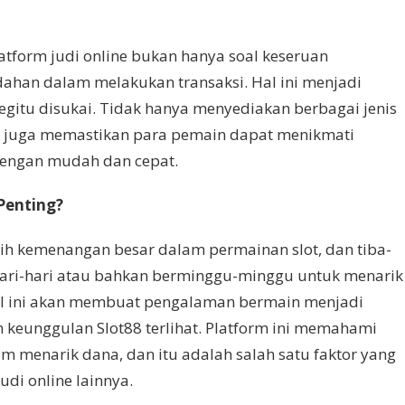
atform judi online bukan hanya soal keseruan
dahan dalam melakukan transaksi. Hal ini menjadi
gitu disukai. Tidak hanya menyediakan berbagai jenis
88 juga memastikan para pemain dapat menikmati
engan mudah dan cepat.
Penting?
h kemenangan besar dalam permainan slot, dan tiba-
ari-hari atau bahkan berminggu-minggu untuk menarik
l ini akan membuat pengalaman bermain menjadi
 keunggulan Slot88 terlihat. Platform ini memahami
m menarik dana, dan itu adalah salah satu faktor yang
di online lainnya.