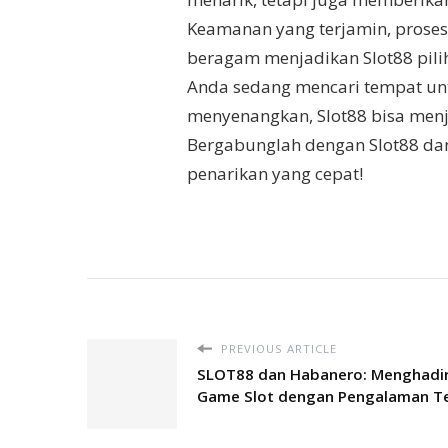
Keamanan yang terjamin, proses 
beragam menjadikan Slot88 pilih
Anda sedang mencari tempat un
menyenangkan, Slot88 bisa menjad
Bergabunglah dengan Slot88 dan
penarikan yang cepat!
PREVIOUS ARTICLE
SLOT88 dan Habanero: Menghadi
Game Slot dengan Pengalaman Te