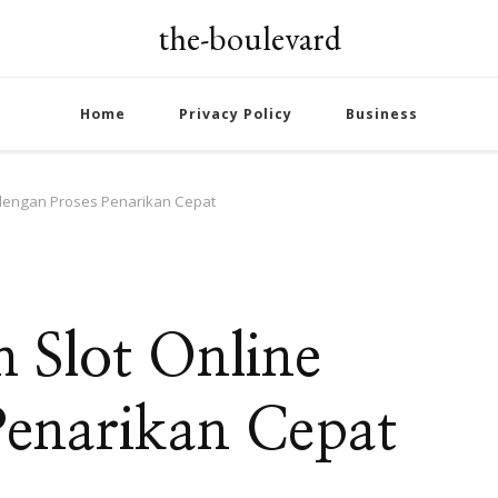
the-boulevard
Home
Privacy Policy
Business
e dengan Proses Penarikan Cepat
m Slot Online
Penarikan Cepat