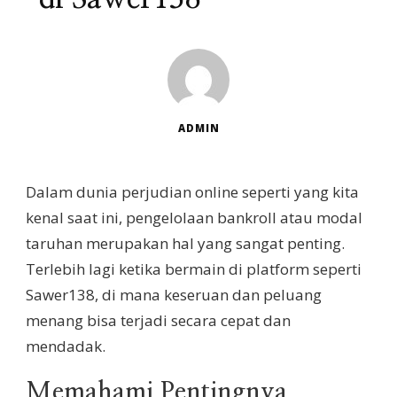
ADMIN
Dalam dunia perjudian online seperti yang kita
kenal saat ini, pengelolaan bankroll atau modal
taruhan merupakan hal yang sangat penting.
Terlebih lagi ketika bermain di platform seperti
Sawer138, di mana keseruan dan peluang
menang bisa terjadi secara cepat dan
mendadak.
Memahami Pentingnya