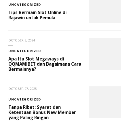
UNCATEGORIZED
Tips Bermain Slot Online di
Rajawin untuk Pemula
OCTOBER 8, 2024
UNCATEGORIZED
Apa Itu Slot Megaways di
QQMAMIBET dan Bagaimana Cara
Bermainnya?
OCTOBER 27, 2025
UNCATEGORIZED
Tanpa Ribet: Syarat dan
Ketentuan Bonus New Member
yang Paling Ringan