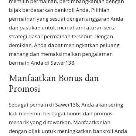
memilih permainan, pertimbangkanlah dengan
bijak berdasarkan bankroll Anda. Pilihlah
permainan yang sesuai dengan anggaran Anda
dan pastikan untuk memahami aturan serta
strategi dasar permainan tersebut. Dengan
demikian, Anda dapat meningkatkan peluang
menang dan memaksimalkan pengalaman
bermain Anda di Sawer138.
Manfaatkan Bonus dan
Promosi
Sebagai pemain di Sawer138, Anda akan sering
kali menemui berbagai bonus dan promosi
menarik yang ditawarkan. Manfaatkanlah
dengan bijak untuk meningkatkan bankroll Anda