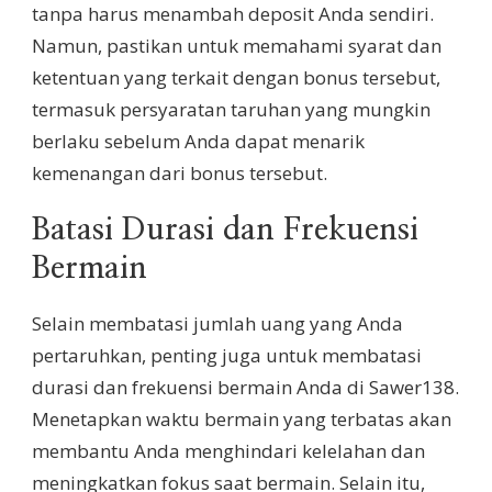
tanpa harus menambah deposit Anda sendiri.
Namun, pastikan untuk memahami syarat dan
ketentuan yang terkait dengan bonus tersebut,
termasuk persyaratan taruhan yang mungkin
berlaku sebelum Anda dapat menarik
kemenangan dari bonus tersebut.
Batasi Durasi dan Frekuensi
Bermain
Selain membatasi jumlah uang yang Anda
pertaruhkan, penting juga untuk membatasi
durasi dan frekuensi bermain Anda di Sawer138.
Menetapkan waktu bermain yang terbatas akan
membantu Anda menghindari kelelahan dan
meningkatkan fokus saat bermain. Selain itu,