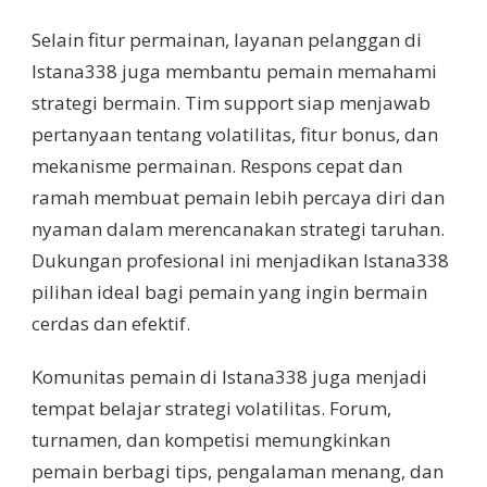
Selain fitur permainan, layanan pelanggan di
Istana338 juga membantu pemain memahami
strategi bermain. Tim support siap menjawab
pertanyaan tentang volatilitas, fitur bonus, dan
mekanisme permainan. Respons cepat dan
ramah membuat pemain lebih percaya diri dan
nyaman dalam merencanakan strategi taruhan.
Dukungan profesional ini menjadikan Istana338
pilihan ideal bagi pemain yang ingin bermain
cerdas dan efektif.
Komunitas pemain di Istana338 juga menjadi
tempat belajar strategi volatilitas. Forum,
turnamen, dan kompetisi memungkinkan
pemain berbagi tips, pengalaman menang, dan