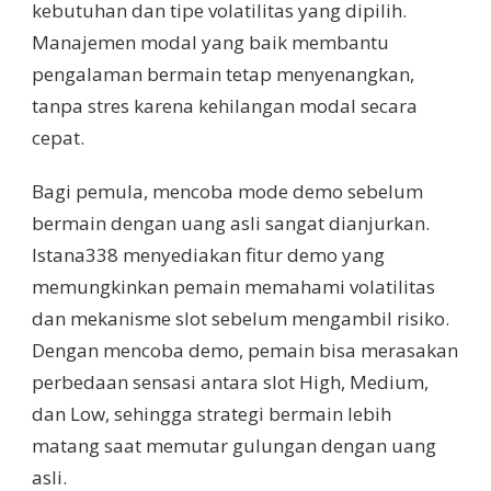
kebutuhan dan tipe volatilitas yang dipilih.
Manajemen modal yang baik membantu
pengalaman bermain tetap menyenangkan,
tanpa stres karena kehilangan modal secara
cepat.
Bagi pemula, mencoba mode demo sebelum
bermain dengan uang asli sangat dianjurkan.
Istana338 menyediakan fitur demo yang
memungkinkan pemain memahami volatilitas
dan mekanisme slot sebelum mengambil risiko.
Dengan mencoba demo, pemain bisa merasakan
perbedaan sensasi antara slot High, Medium,
dan Low, sehingga strategi bermain lebih
matang saat memutar gulungan dengan uang
asli.