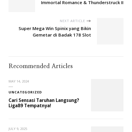
Immortal Romance & Thunderstruck II
NEXT ARTICLE
Super Mega Win Spinix yang Bikin
Gemetar di Badak 178 Slot
Recommended Articles
MAY 14, 2024
UNCATEGORIZED
Cari Sensasi Taruhan Langsung?
Liga89 Tempatnya!
JULY 9, 2025