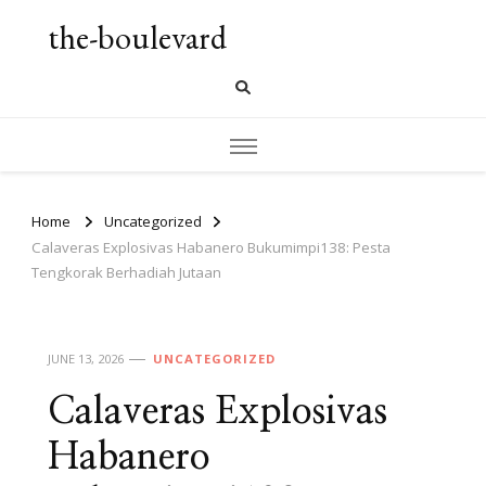
the-boulevard
Home
Uncategorized
Calaveras Explosivas Habanero Bukumimpi138: Pesta
Tengkorak Berhadiah Jutaan
JUNE 13, 2026
UNCATEGORIZED
Calaveras Explosivas
Habanero