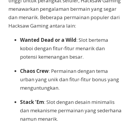
tinggi untuk perangkat seluler, Hacksaw Gaming
menawarkan pengalaman bermain yang segar
dan menarik.
Beberapa permainan populer dari
Hacksaw Gaming antara lain:
Wanted Dead or a Wild
:
Slot bertema
koboi dengan fitur-fitur menarik dan
potensi kemenangan besar.
Chaos Crew
:
Permainan dengan tema
urban yang unik dan fitur-fitur bonus yang
menguntungkan.
Stack ‘Em
:
Slot dengan desain minimalis
dan mekanisme permainan yang sederhana
namun menarik.