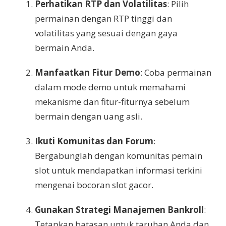
Perhatikan RTP dan Volatilitas
:
Pilih
permainan dengan RTP tinggi dan
volatilitas yang sesuai dengan gaya
bermain Anda.
Manfaatkan Fitur Demo
:
Coba permainan
dalam mode demo untuk memahami
mekanisme dan fitur-fiturnya sebelum
bermain dengan uang asli.
Ikuti Komunitas dan Forum
:
Bergabunglah dengan komunitas pemain
slot untuk mendapatkan informasi terkini
mengenai bocoran slot gacor.
Gunakan Strategi Manajemen Bankroll
:
Tetapkan batasan untuk taruhan Anda dan