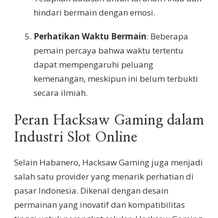
hindari bermain dengan emosi.
Perhatikan Waktu Bermain
:
Beberapa
pemain percaya bahwa waktu tertentu
dapat mempengaruhi peluang
kemenangan, meskipun ini belum terbukti
secara ilmiah.
Peran Hacksaw Gaming dalam
Industri Slot Online
Selain Habanero, Hacksaw Gaming juga menjadi
salah satu provider yang menarik perhatian di
pasar Indonesia.
Dikenal dengan desain
permainan yang inovatif dan kompatibilitas