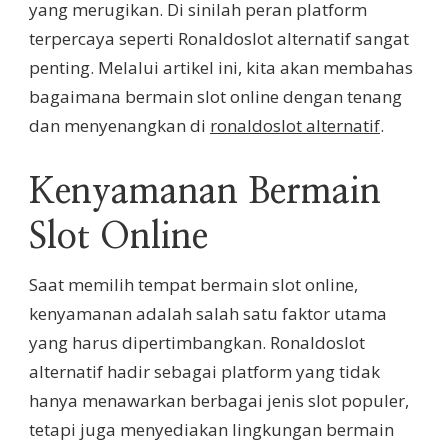
yang merugikan. Di sinilah peran platform
terpercaya seperti Ronaldoslot alternatif sangat
penting. Melalui artikel ini, kita akan membahas
bagaimana bermain slot online dengan tenang
dan menyenangkan di
ronaldoslot alternatif
.
Kenyamanan Bermain
Slot Online
Saat memilih tempat bermain slot online,
kenyamanan adalah salah satu faktor utama
yang harus dipertimbangkan. Ronaldoslot
alternatif hadir sebagai platform yang tidak
hanya menawarkan berbagai jenis slot populer,
tetapi juga menyediakan lingkungan bermain