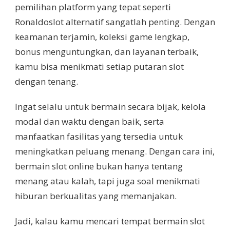
pemilihan platform yang tepat seperti
Ronaldoslot alternatif sangatlah penting. Dengan
keamanan terjamin, koleksi game lengkap,
bonus menguntungkan, dan layanan terbaik,
kamu bisa menikmati setiap putaran slot
dengan tenang.
Ingat selalu untuk bermain secara bijak, kelola
modal dan waktu dengan baik, serta
manfaatkan fasilitas yang tersedia untuk
meningkatkan peluang menang. Dengan cara ini,
bermain slot online bukan hanya tentang
menang atau kalah, tapi juga soal menikmati
hiburan berkualitas yang memanjakan.
Jadi, kalau kamu mencari tempat bermain slot