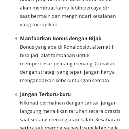
akan membuat kamu lebih percaya diri
saat bermain dan menghindari kesalahan
yang merugikan.
Manfaatkan Bonus dengan Bijak
Bonus yang ada di Ronaldoslot alternatif
bisa jadi alat tambahan untuk
memperbesar peluang menang. Gunakan
dengan strategi yang tepat, jangan hanya
mengandalkan keberuntungan semata.
Jangan Terburu-buru
Nikmati permainan dengan santai, jangan
langsung menaikkan taruhan secara drastis
saat sedang menang atau kalah. Kesabaran
sering kali membawa hasil yang lebih baik.