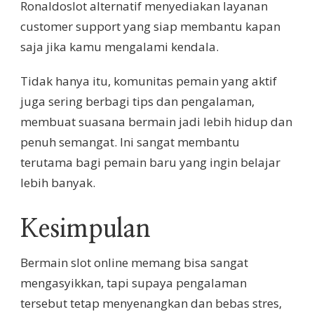
Ronaldoslot alternatif menyediakan layanan
customer support yang siap membantu kapan
saja jika kamu mengalami kendala.
Tidak hanya itu, komunitas pemain yang aktif
juga sering berbagi tips dan pengalaman,
membuat suasana bermain jadi lebih hidup dan
penuh semangat. Ini sangat membantu
terutama bagi pemain baru yang ingin belajar
lebih banyak.
Kesimpulan
Bermain slot online memang bisa sangat
mengasyikkan, tapi supaya pengalaman
tersebut tetap menyenangkan dan bebas stres,