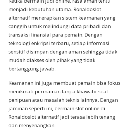
Ketika bermain judi online, rasa aman tentu
menjadi kebutuhan utama. Ronaldoslot
alternatif menerapkan sistem keamanan yang
canggih untuk melindungi data pribadi dan
transaksi finansial para pemain. Dengan
teknologi enkripsi terbaru, setiap informasi
sensitif disimpan dengan aman sehingga tidak
mudah diakses oleh pihak yang tidak
bertanggung jawab.
Keamanan ini juga membuat pemain bisa fokus
menikmati permainan tanpa khawatir soal
penipuan atau masalah teknis lainnya. Dengan
jaminan seperti ini, bermain slot online di
Ronaldoslot alternatif jadi terasa lebih tenang
dan menyenangkan.