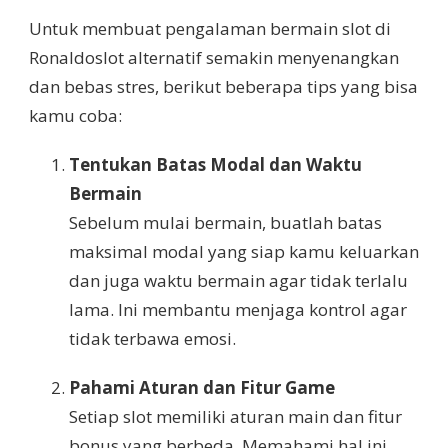
Untuk membuat pengalaman bermain slot di
Ronaldoslot alternatif semakin menyenangkan
dan bebas stres, berikut beberapa tips yang bisa
kamu coba:
Tentukan Batas Modal dan Waktu
Bermain
Sebelum mulai bermain, buatlah batas
maksimal modal yang siap kamu keluarkan
dan juga waktu bermain agar tidak terlalu
lama. Ini membantu menjaga kontrol agar
tidak terbawa emosi.
Pahami Aturan dan Fitur Game
Setiap slot memiliki aturan main dan fitur
bonus yang berbeda. Memahami hal ini