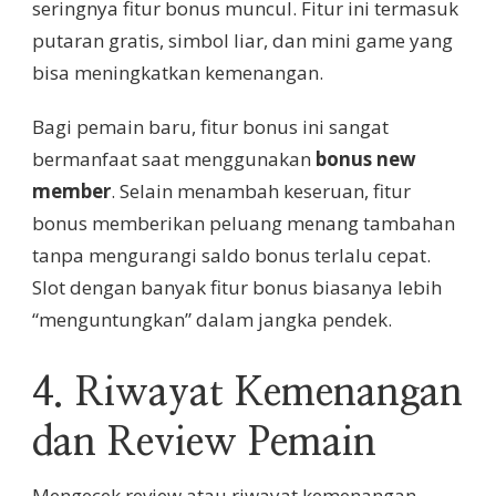
seringnya fitur bonus muncul. Fitur ini termasuk
putaran gratis, simbol liar, dan mini game yang
bisa meningkatkan kemenangan.
Bagi pemain baru, fitur bonus ini sangat
bermanfaat saat menggunakan
bonus new
member
. Selain menambah keseruan, fitur
bonus memberikan peluang menang tambahan
tanpa mengurangi saldo bonus terlalu cepat.
Slot dengan banyak fitur bonus biasanya lebih
“menguntungkan” dalam jangka pendek.
4. Riwayat Kemenangan
dan Review Pemain
Mengecek review atau riwayat kemenangan