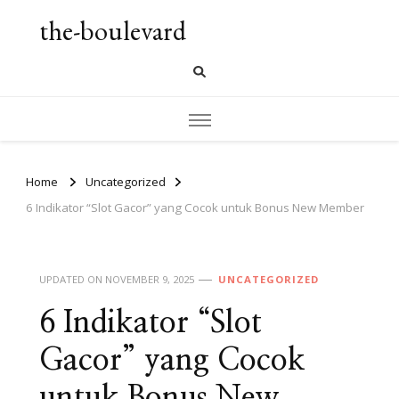
the-boulevard
Home
Uncategorized
6 Indikator “Slot Gacor” yang Cocok untuk Bonus New Member
UPDATED ON
NOVEMBER 9, 2025
UNCATEGORIZED
6 Indikator “Slot
Gacor” yang Cocok
untuk Bonus New