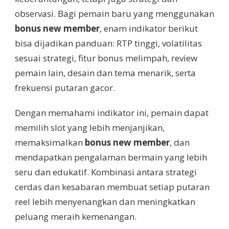
observasi. Bagi pemain baru yang menggunakan
bonus new member
, enam indikator berikut
bisa dijadikan panduan: RTP tinggi, volatilitas
sesuai strategi, fitur bonus melimpah, review
pemain lain, desain dan tema menarik, serta
frekuensi putaran gacor.
Dengan memahami indikator ini, pemain dapat
memilih slot yang lebih menjanjikan,
memaksimalkan
bonus new member
, dan
mendapatkan pengalaman bermain yang lebih
seru dan edukatif. Kombinasi antara strategi
cerdas dan kesabaran membuat setiap putaran
reel lebih menyenangkan dan meningkatkan
peluang meraih kemenangan.