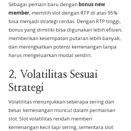
Sebagai pemain baru dengan
bonus new
member
, memilih slot dengan RTP di atas 95%
bisa menjadi strategi cerdas. Dengan RTP tinggi,
bonus yang dimiliki bisa digunakan lebih efisien,
memberikan kesempatan putaran lebih banyak,
dan meningkatkan potensi kemenangan tanpa
harus mengeluarkan modal sendiri.
2. Volatilitas Sesuai
Strategi
Volatilitas menunjukkan seberapa sering dan
besar kemenangan muncul dalam permainan
slot. Slot volatilitas rendah memberi
kemenangan kecil tapi sering, sementara slot