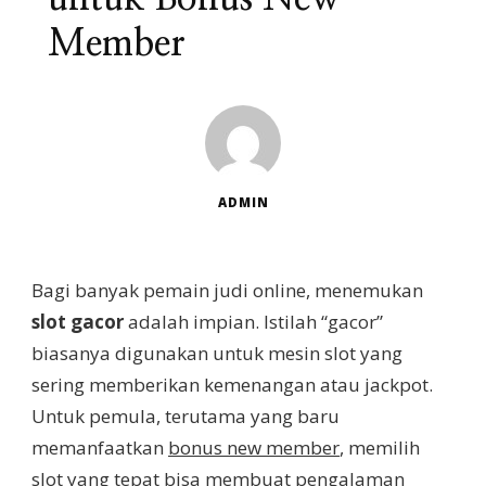
Member
ADMIN
Bagi banyak pemain judi online, menemukan
slot gacor
adalah impian. Istilah “gacor”
biasanya digunakan untuk mesin slot yang
sering memberikan kemenangan atau jackpot.
Untuk pemula, terutama yang baru
memanfaatkan
bonus new member
, memilih
slot yang tepat bisa membuat pengalaman