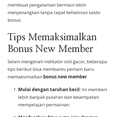
membuat pengalaman bermain lebih
menyenangkan tanpa cepat kehabisan saldo
bonus.
Tips Memaksimalkan
Bonus New Member
Selain mengenali indikator slot gacor, beberapa
tips berikut bisa membantu pemain baru
memaksimalkan
bonus new member
:
Mulai dengan taruhan kecil:
Ini memberi
lebih banyak putaran dan kesempatan
mempelajari permainan.