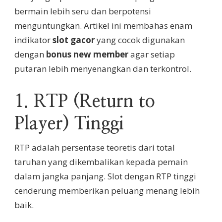
bermain lebih seru dan berpotensi
menguntungkan. Artikel ini membahas enam
indikator
slot gacor
yang cocok digunakan
dengan
bonus new member
agar setiap
putaran lebih menyenangkan dan terkontrol.
1. RTP (Return to
Player) Tinggi
RTP adalah persentase teoretis dari total
taruhan yang dikembalikan kepada pemain
dalam jangka panjang. Slot dengan RTP tinggi
cenderung memberikan peluang menang lebih
baik.