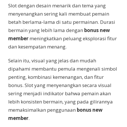
Slot dengan desain menarik dan tema yang
menyenangkan sering kali membuat pemain
betah berlama-lama di satu permainan. Durasi
bermain yang lebih lama dengan
bonus new
member
meningkatkan peluang eksplorasi fitur
dan kesempatan menang.
Selain itu, visual yang jelas dan mudah
dipahami membantu pemula mengenali simbol
penting, kombinasi kemenangan, dan fitur
bonus. Slot yang menyenangkan secara visual
sering menjadi indikator bahwa pemain akan
lebih konsisten bermain, yang pada gilirannya
memaksimalkan penggunaan
bonus new
member
.